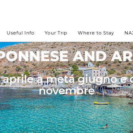
Useful Info
Your Trip
Where to Stay
NA
PONNESE AND AR
a aprile a metá giugno e
novembre