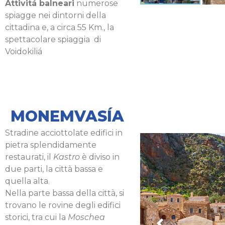
Attivitá balneari
numerose
spiagge nei dintorni della
cittadina e, a circa 55 Km., la
spettacolare spiaggia di
Voidokiliá
MONEMVASÍA
Stradine acciottolate edifici in
pietra splendidamente
restaurati, il
Kastro
è diviso in
due parti, la città bassa e
quella alta.
Nella parte bassa della città, si
trovano le rovine degli edifici
storici, tra cui la
Moschea