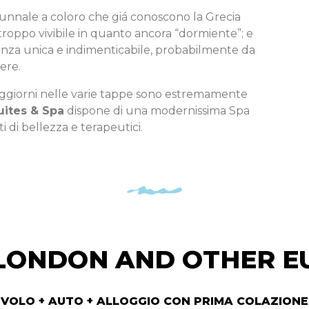
unnale a coloro che giá conoscono la Grecia
troppo vivibile in quanto ancora “dormiente”; e
rienza unica e indimenticabile, probabilmente da
vere.
soggiorni nelle varie tappe sono estremamente
uites & Spa
dispone di una modernissima Spa
 di bellezza e terapeutici.
LONDON AND OTHER E
VOLO + AUTO + ALLOGGIO CON PRIMA COLAZIONE