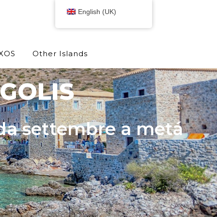
English (UK)
XOS
Other Islands
GOLIS
 da settembre a metá