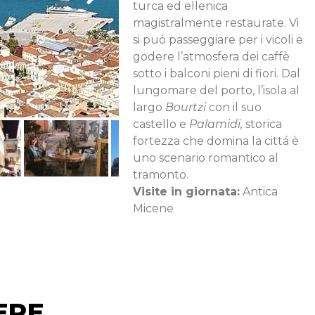
turca ed ellenica
magistralmente restaurate. Vi
si puó passeggiare per i vicoli e
godere l’atmosfera dei caffè
sotto i balconi pieni di fiori. Dal
lungomare del porto, l’isola al
largo
Bourtzi
con il suo
castello e
Palamidi,
storica
fortezza che domina la cittá è
uno scenario romantico al
tramonto.
Visite in giornata:
Antica
Micene
ERE