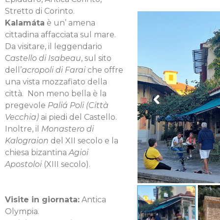
Stretto di Corinto.
Kalamáta
è un’ amena
cittadina affacciata sul mare.
Da visitare, il leggendario
C
astello di Isabeau
, sul sito
dell’
acropoli di Farai
che offre
una vista mozzafiato della
città. Non meno bella è la
pregevole
Paliá Poli (Città
Vecchia)
ai piedi del Castello.
Inoltre, il
Monastero di
Kalograion
del XII secolo e la
chiesa bizantina
Agioi
Apostoloi
(XIII secolo).
Visite in giornata:
Antica
Olympia.