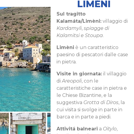
LIMÉNI
Sul tragitto
Kalamáta/Limèni:
villaggio di
Kardamyli
,
spiagge di
Kalamitsi e Stoupa
.
Limèni
è un caratteristico
paesino di pescatori dalle case
in pietra.
Visite in giornata:
il villaggio
di
Areopoli
, con le
caratteristiche case in pietra e
le Chiese Bizantine, e la
suggestiva
Grotta di Diros
, la
cui visita si svolge in parte in
barca e in parte a piedi.
Attivitá balneari
a
Oitylo
,