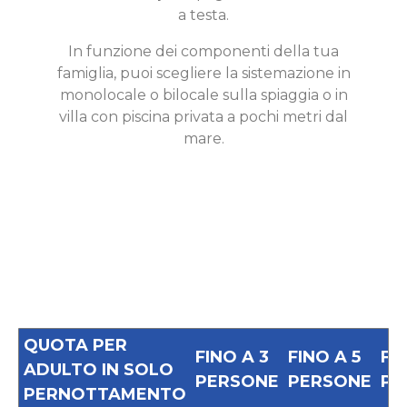
a testa.
In funzione dei componenti della tua
famiglia, puoi scegliere la sistemazione in
monolocale o bilocale sulla spiaggia o in
villa con piscina privata a pochi metri dal
mare.
QUOTA PER
FINO A 3
FINO A 5
FI
ADULTO IN SOLO
PERSONE
PERSONE
PE
PERNOTTAMENTO