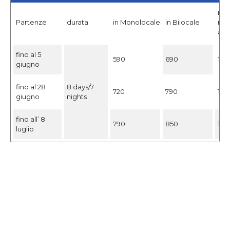
in V
Partenze
durata
in Monolocale
in Bilocale
min
adul
fino al 5
590
690
1.15
giugno
fino al 28
8 days/7
720
790
1.4
giugno
nights
fino all’ 8
790
850
1.4
luglio