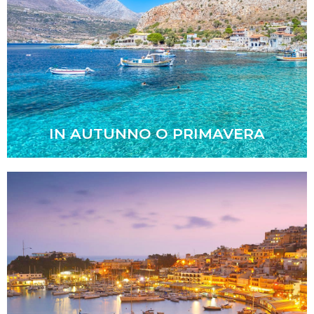
Un viaggio pieno di sorpese
Scopri di piú
IN AUTUNNO O PRIMAVERA
Cultura e svago
Scopri di piú