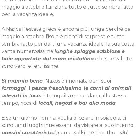
maggio a ottobre funziona tutto e tutto sembra fatto
per la vacanza ideale.
A Naxos l’ estate greca è ancora più lunga perchè da
maggio a ottobre l’isola è piena di sorprese e tutto
sembra fatto per darti una vacanza ideale; la sua costa
vanta numerosissime
lunghe spiagge sabbiose e
baie appartate dal mare cristallino
e le sue vallate
sono verdi e fertilissime.
S
i mangia bene,
Naxos è rinomata per i suoi
formaggi
, il
pesce freschissimo
,
le carni di animali
allevati in loco.
É tranquilla e mondana allo stesso
tempo, ricca di
locali, negozi e bar alla moda
.
E se un giorno non hai voglia di oziare in spiaggia, ci
sono tanti luoghi interessanti da visitare al suo interno,
paesini caratteristici
, come Xalkí e Apiranthos,
siti