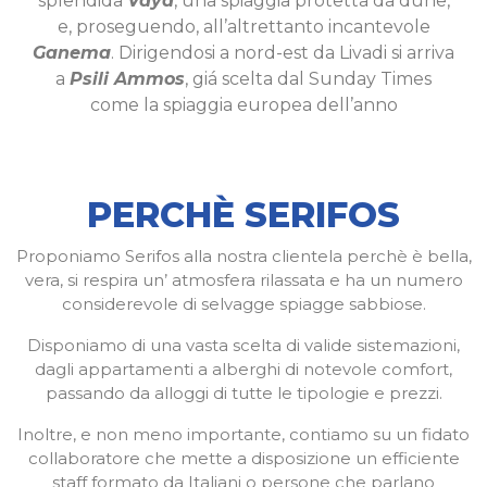
splendida
Vaya
, una spiaggia protetta da dune,
e, proseguendo, all’altrettanto incantevole
Ganema
. Dirigendosi a nord-est da Livadi si arriva
a
Psili Ammos
, giá scelta dal Sunday Times
come la spiaggia europea dell’anno
PERCHÈ SERIFOS
Proponiamo Serifos alla nostra clientela perchè è bella,
vera, si respira un’ atmosfera rilassata e ha un numero
considerevole di selvagge spiagge sabbiose.
Disponiamo di una vasta scelta di valide sistemazioni,
dagli appartamenti a alberghi di notevole comfort,
passando da alloggi di tutte le tipologie e prezzi.
Inoltre, e non meno importante, contiamo su un fidato
collaboratore che mette a disposizione un efficiente
staff formato da Italiani o persone che parlano