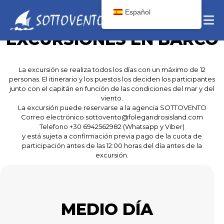
Reproductor
Code PrivacyError: This video isn't available. The owner has been
Español
notified.
de
vídeo
EXCURSIONES EN BARCO
Descargar archivo: https://player.vimeo.com/video/355554140?
autoplay=1&loop=1&title=0&portrait=0&byline=0&mute=0&color&autopause=0&cont
La excursión se realiza todos los días con un máximo de 12
personas. El itinerario y los puestos los deciden los participantes
junto con el capitán en función de las condiciones del mar y del
viento.
La excursión puede reservarse a la agencia SOTTOVENTO
Correo electrónico sottovento@folegandrosisland.com
Telefono +30 6942562982 (Whatsapp y Viber)
y está sujeta a confirmación previa pago de la cuota de
participación antes de las 12:00 horas del día antes de la
excursión.
MEDIO DÍA