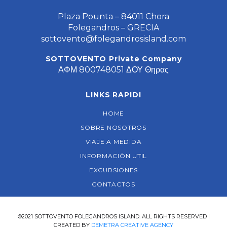
Plaza Pounta – 84011 Chora
Folegandros – GRECIA
sottovento@folegandrosisland.com
SOTTOVENTO Private Company
ΑΦΜ 800748051 ΔΟΥ Θηρας
LINKS RAPIDI
HOME
SOBRE NOSOTROS
VIAJE A MEDIDA
INFORMACIÒN UTIL
EXCURSIONES
CONTACTOS
©2021 SOTTOVENTO FOLEGANDROS ISLAND. ALL RIGHTS RESERVED |
CREATED BY
DEMETRA CREATIVE AGENCY