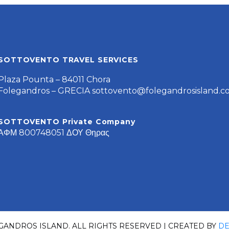
SOTTOVENTO TRAVEL SERVICES
Plaza Pounta – 84011 Chora
Folegandros – GRECIA
sottovento@folegandrosisland.
SOTTOVENTO Private Company
ΑΦΜ 800748051 ΔΟΥ Θηρας
GANDROS ISLAND. ALL RIGHTS RESERVED | CREATED BY
DE