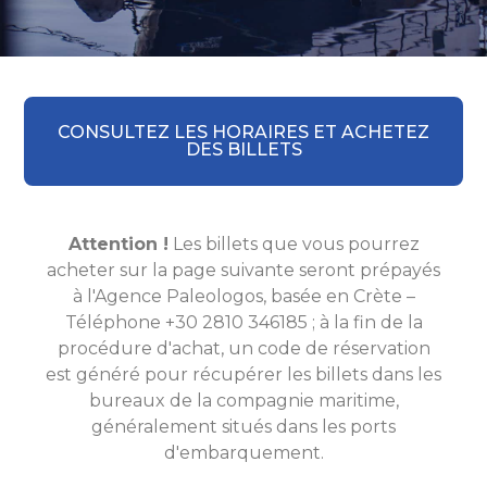
CONSULTEZ LES HORAIRES ET ACHETEZ
DES BILLETS
Attention !
Les billets que vous pourrez
acheter sur la page suivante seront prépayés
à l'Agence Paleologos, basée en Crète –
Téléphone +30 2810 346185 ; à la fin de la
procédure d'achat, un code de réservation
est généré pour récupérer les billets dans les
bureaux de la compagnie maritime,
généralement situés dans les ports
d'embarquement.