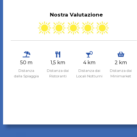
Nostra Valutazione
50 m
1,5 km
4 km
2 km
Distanza
Distanza dai
Distanza dai
Distanza dai
dalla Spiaggia
Ristoranti
Locali Notturni
Minimarket