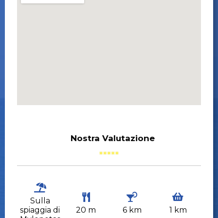
Nostra Valutazione
Sulla
spiaggia di
20 m
6 km
1 km