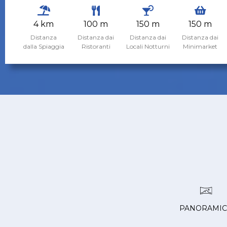
4 km
100 m
150 m
150 m
Distanza
Distanza dai
Distanza dai
Distanza dai
dalla Spiaggia
Ristoranti
Locali Notturni
Minimarket
PANORAMI