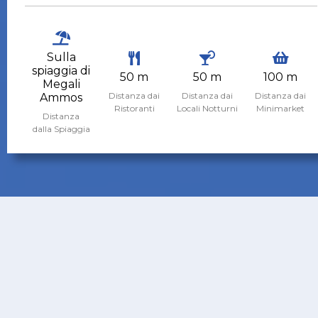
Sulla
spiaggia di
50 m
50 m
100 m
Megali
Distanza dai
Distanza dai
Distanza dai
Ammos
Ristoranti
Locali Notturni
Minimarket
Distanza
dalla Spiaggia