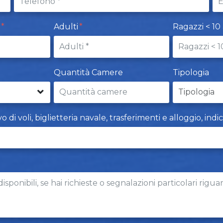
t
Adulti
Ragazzi < 10
Quantità Camere
Tipologia
i voli, biglietteria navale, trasferimenti e alloggio, indi