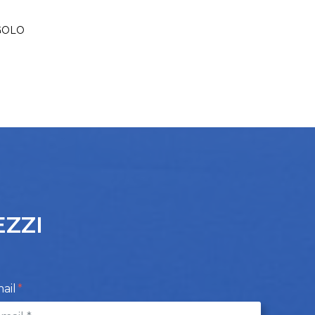
GOLO
EZZI
ail