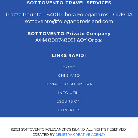
SOTTOVENTO TRAVEL SERVICES
Piazza Pounta – 84011 Chora Folegandros – GRECIA
sottovento@folegandrosisland.com
SOTTOVENTO Private Company
ΑΦΜ 800748051 ΔΟΥ Θηρας
LINKS RAPIDI
HOME
CHI SIAMO
IL VIAGGIO SU MISURA
INFO UTILI
ESCURSIONI
CONTACTS
©2021 SOTTOVENTO FOLEGANDROS ISLAND. ALL RIGHTS RESERVED |
CREATED BY
DEMETRA CREATIVE AGENCY