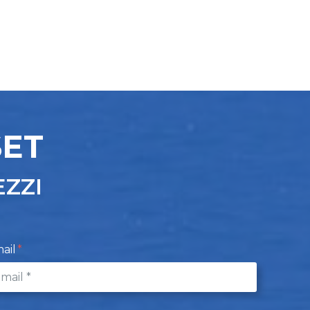
SET
EZZI
ail