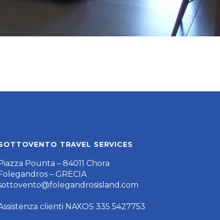
SOTTOVENTO TRAVEL SERVICES
Piazza Pounta – 84011 Chora
Folegandros – GRECIA
sottovento@folegandrosisland.com
Assistenza clienti NAXOS 335 5427753