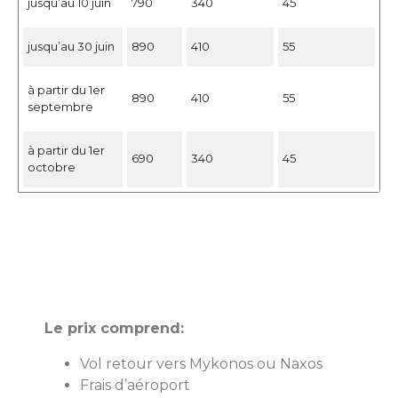
jusqu’au 10 juin
790
340
45
jusqu’au 30 juin
890
410
55
à partir du 1er
890
410
55
septembre
à partir du 1er
690
340
45
octobre
Le prix comprend:
Vol retour vers Mykonos ou Naxos
Frais d’aéroport