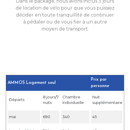
Dans le package, nous avons inclus 3 jours
de location de vélo pour que vous puissiez
décider en toute tranquillité de continuer
à pédaler ou de vous fier à un autre
moyen de transport.
Prix ​​par
AMMOS Logement seul
personne
8 jours/7
Chambre
Nuit
Départs
nuits
individuelle
supplémentaire
mai
690
340
45