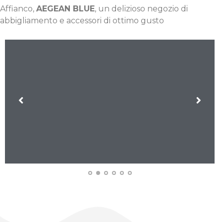
Affianco,
AEGEAN BLUE
, un delizioso negozio di
abbigliamento e accessori di ottimo gusto