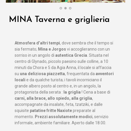
MINA Taverna e griglieria
Atmosfera d’altri tempi
, dove sembra che il tempo si
sia fermato;
Mina e Jorgos
vi accoglieranno con un
sorriso in un angolo di
autentica Grecia
. Situata nel
centro di Glynado, piccolo paesino sulle colline, a 10
minuti da Chora e 5 da Agia Anna, il locale si affaccia
su
una deliziosa piazzetta
, frequentata da
avventori
locali
e da qualche turista; i tavoli incorniciano il
grande albero posto al centro e, in un angolo, la
protagonista della serata :
la griglia
! Cena a base di
carni, alla brace, allo spiedo, alla griglia
,
accompagnate da insalate, feta, tzatziki, e dalle
squisite
patatine fritte Naxiote
preparate al
momento.
Prezzi assolutamente modici
, servizio
informale, ambiente familiare. Aperto dalle 18.00.