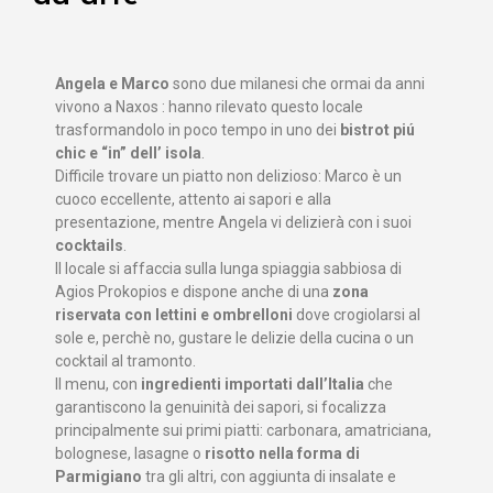
Angela e Marco
sono due milanesi che ormai da anni
vivono a Naxos : hanno rilevato questo locale
trasformandolo in poco tempo in uno dei
bistrot piú
chic e “in” dell’ isola
.
Difficile trovare un piatto non delizioso: Marco è un
cuoco eccellente, attento ai sapori e alla
presentazione, mentre Angela vi delizierà con i suoi
cocktails
.
Il locale si affaccia sulla lunga spiaggia sabbiosa di
Agios Prokopios e dispone anche di una
zona
riservata con lettini e ombrelloni
dove crogiolarsi al
sole e, perchè no, gustare le delizie della cucina o un
cocktail al tramonto.
Il menu, con
ingredienti importati dall’Italia
che
garantiscono la genuinità dei sapori, si focalizza
principalmente sui primi piatti: carbonara, amatriciana,
bolognese, lasagne o
risotto nella forma di
Parmigiano
tra gli altri, con aggiunta di insalate e