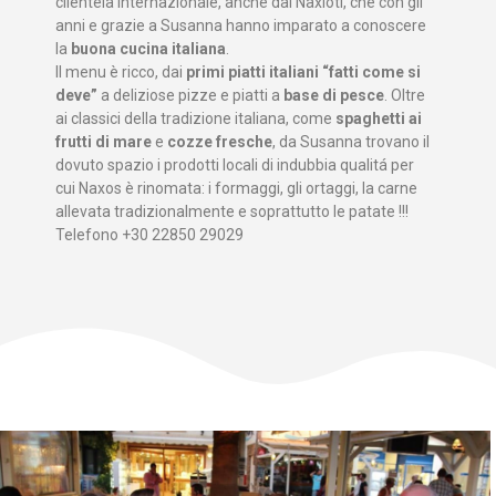
clientela internazionale, anche dai Naxioti, che con gli
anni e grazie a Susanna hanno imparato a conoscere
la
buona cucina italiana
.
Il menu è ricco, dai
primi piatti italiani “fatti come si
deve”
a deliziose pizze e piatti a
base di pesce
. Oltre
ai classici della tradizione italiana, come
spaghetti ai
frutti di mare
e
cozze fresche
, da Susanna trovano il
dovuto spazio i prodotti locali di indubbia qualitá per
cui Naxos è rinomata: i formaggi, gli ortaggi, la carne
allevata tradizionalmente e soprattutto le patate !!!
Telefono +30 22850 29029