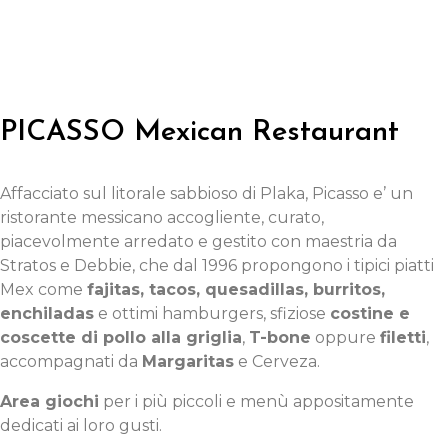
PICASSO Mexican Restaurant
Affacciato sul litorale sabbioso di Plaka, Picasso e’ un
ristorante messicano accogliente, curato,
piacevolmente arredato e gestito con maestria da
Stratos e Debbie, che dal 1996 propongono i tipici piatti
Mex come
fajitas, tacos, quesadillas, burritos,
enchiladas
e ottimi hamburgers, sfiziose
costine e
coscette di pollo alla griglia
,
T-bone
oppure
filetti
,
accompagnati da
Margaritas
e Cerveza.
Area giochi
per i più piccoli e menù appositamente
dedicati ai loro gusti.