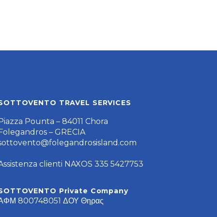
SOTTOVENTO TRAVEL SERVICES
Piazza Pounta – 84011 Chora
Folegandros – GRECIA
sottovento@folegandrosisland.com
Assistenza clienti NAXOS 335 5427753
SOTTOVENTO Private Company
ΑΦΜ 800748051 ΔΟΥ Θηρας