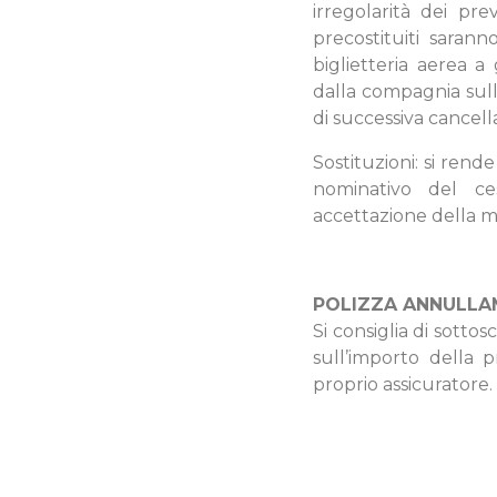
irregolarità dei pre
precostituiti sarann
biglietteria aerea a 
dalla compagnia sulla
di successiva cancell
Sostituzioni: si rend
nominativo del ce
accettazione della mod
POLIZZA ANNULLA
Si consiglia di sotto
sull’importo della 
proprio assicuratore.