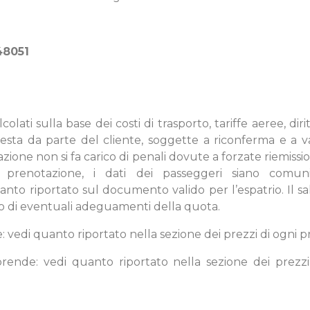
48051
lcolati sulla base dei costi di trasporto, tariffe aeree, dirit
sta da parte del cliente, soggette a riconferma e a v
zione non si fa carico di penali dovute a forzate riemission
la prenotazione, i dati dei passeggeri siano com
nto riportato sul documento valido per l’espatrio. Il sa
 di eventuali adeguamenti della quota.
vedi quanto riportato nella sezione dei prezzi di ogni pr
nde: vedi quanto riportato nella sezione dei prezzi