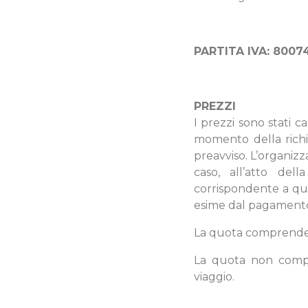
PARTITA IVA:
8007
PREZZI
I prezzi sono stati ca
momento della richie
preavviso. L’organizza
caso, all’atto del
corrispondente a qua
esime dal pagamento
La quota comprende: 
La quota non compre
viaggio.