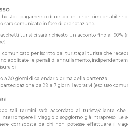
ESSO
ichiesto il pagamento di un acconto non rimborsabile non 
rto sara comunicato in fase di prenotazione.
pacchetti turistici sarà richiesto un acconto fino al 60% 
ne).
comunicato per iscritto dal turista; al turista che rece
anno applicate le penali di annullamento, indipendent
sura di:
o a 30 giorni di calendario prima della partenza
 partecipazione da 29 a 7 giorni lavorativi (escluso comu
ini
o tali termini sarà accordato al turista/cliente che 
 interrompere il viaggio o soggiorno già intrapreso. Le
sere corrisposte da chi non potesse effettuare il vi