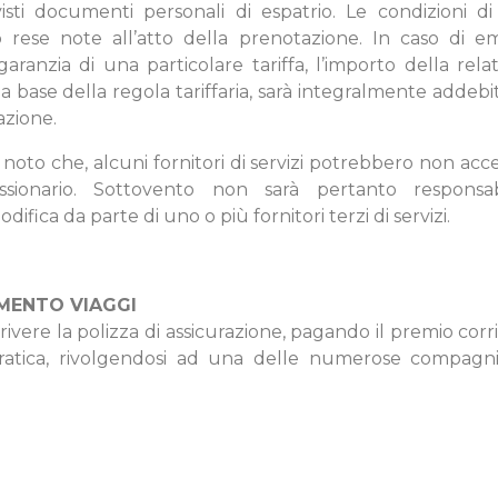
visti documenti personali di espatrio. Le condizioni 
o rese note all’atto della prenotazione. In caso di em
garanzia di una particolare tariffa, l’importo della rel
 base della regola tariffaria, sarà integralmente addebit
azione.
e noto che, alcuni fornitori di servizi potrebbero non acc
ssionario. Sottovento non sarà pertanto responsa
ifica da parte di uno o più fornitori terzi di servizi.
MENTO VIAGGI
scrivere la polizza di assicurazione, pagando il premio co
pratica, rivolgendosi ad una delle numerose compagni