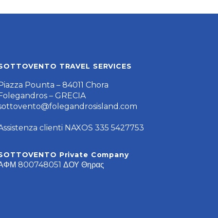
SOTTOVENTO TRAVEL SERVICES
Piazza Pounta – 84011 Chora
Folegandros – GRECIA
sottovento@folegandrosisland.com
Assistenza clienti NAXOS 335 5427753
SOTTOVENTO Private Company
ΑΦΜ 800748051 ΔΟΥ Θηρας