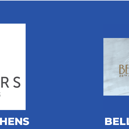
THENS
BEL