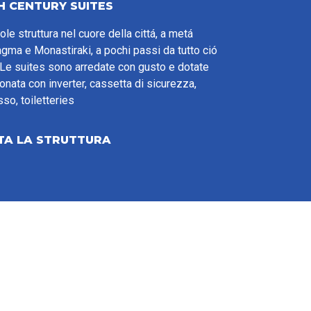
H CENTURY SUITES
e struttura nel cuore della cittá, a metá
agma e Monastiraki, a pochi passi da tutto ció
. Le suites sono arredate con gusto e dotate
ionata con inverter, cassetta di sicurezza,
so, toiletteries
ITA LA STRUTTURA