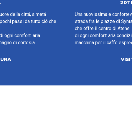
L
20T
ore della cittá, a metá
Una nuovissima e confortevol
pochi passi da tutto ció che
strada fra le piazze di Synt
che offre il centro di Atene
i ogni comfort: aria
di ogni comfort: aria condiz
 bagno di cortesia
macchina per il caffè espres
TURA
VIS