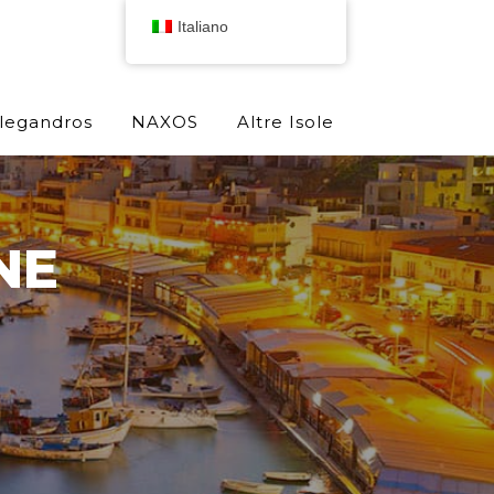
Italiano
olegandros
NAXOS
Altre Isole
NE